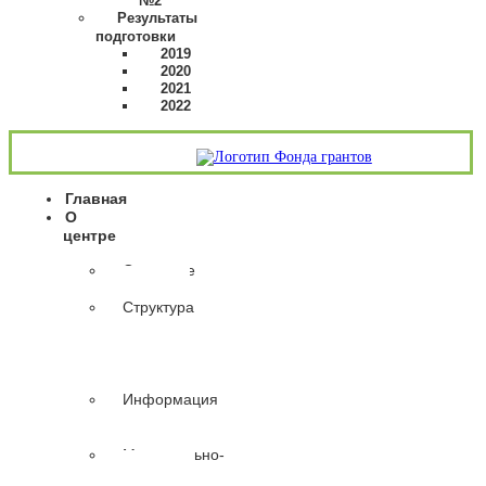
№2
Результаты
подготовки
2019
2020
2021
2022
Главная
О
центре
Основные
сведения
Структура
и
органы
управления
организации
Информация
о
сотрудниках
Материально-
техническое