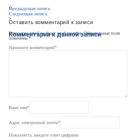
Предыдущая запись
Следующая запись
Оставить комментарий к записи
Комментарии к данной записи
Ваш адрес email не будет опубликован.
Обязательные поля
помечены
*
Напишите комментарий
*
Ваше имя
*
Адрес электронной почты
*
Пожалуйста, введите ответ цифрами: