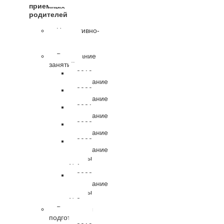
приемных
родителей
Нормативно-
правовые
документы
Расписание
занятий
2019
расписание
2020
расписание
2021
расписание
2022
расписание
2023
расписание
группы
№1
2023
расписание
группы
№2
Результаты
подготовки