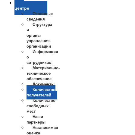
О
центре
Основные
сведения
Структура
и
органы
управления
организации
Информация
о
сотрудниках
Материально-
техническое
обеспечение
Документы
Количество
получателей
Количество
свободных
мест
Наши
партнеры
Независимая
оценка