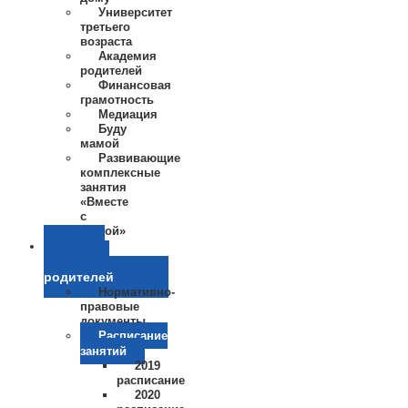
Университет
третьего
возраста
Академия
родителей
Финансовая
грамотность
Медиация
Буду
мамой
Развивающие
комплексные
занятия
«Вместе
с
мамой»
Школа
приемных
родителей
Нормативно-
правовые
документы
Расписание
занятий
2019
расписание
2020