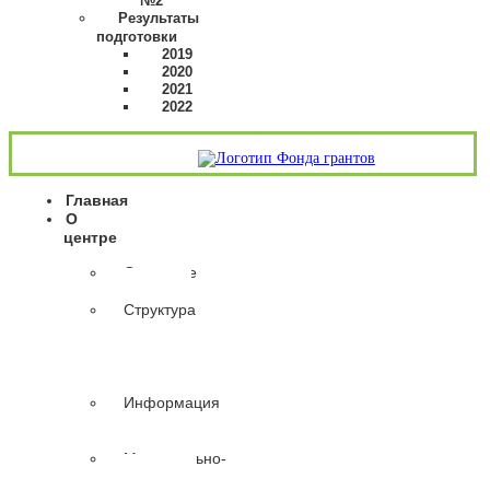
№2
Результаты
подготовки
2019
2020
2021
2022
Главная
О
центре
Основные
сведения
Структура
и
органы
управления
организации
Информация
о
сотрудниках
Материально-
техническое