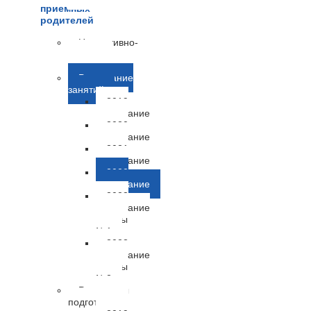
приемных
родителей
Нормативно-
правовые
документы
Расписание
занятий
2019
расписание
2020
расписание
2021
расписание
2022
расписание
2023
расписание
группы
№1
2023
расписание
группы
№2
Результаты
подготовки