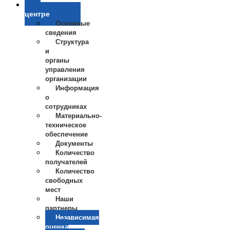
О
центре
Основные
сведения
Структура
и
органы
управления
организации
Информация
о
сотрудниках
Материально-
техническое
обеспечение
Документы
Количество
получателей
Количество
свободных
мест
Наши
партнеры
Независимая
оценка