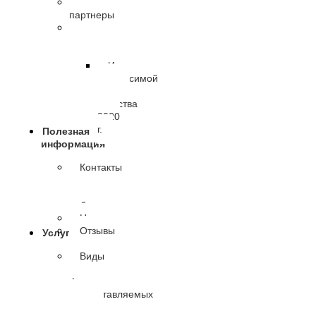
Наши
партнеры
Независимая
оценка
качества
Итоги
независимой
оценки
качества
2020
г.
Полезная
информация
Контакты
и
режим
работы
Новости
Отзывы
Услуги
Виды
и
формы
предоставляемых
услуг