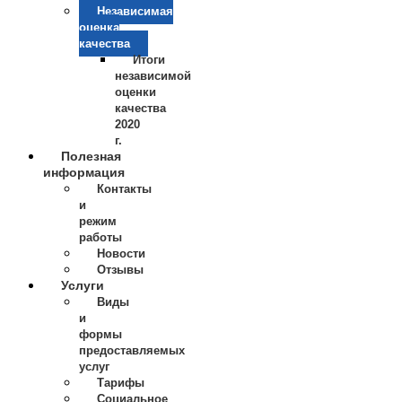
Независимая
оценка
качества
Итоги
независимой
оценки
качества
2020
г.
Полезная
информация
Контакты
и
режим
работы
Новости
Отзывы
Услуги
Виды
и
формы
предоставляемых
услуг
Тарифы
Социальное