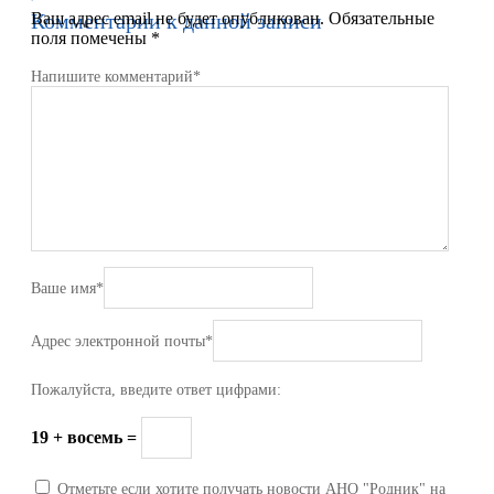
Комментарии к данной записи
Ваш адрес email не будет опубликован.
Обязательные
поля помечены
*
Напишите комментарий
*
Ваше имя
*
Адрес электронной почты
*
Пожалуйста, введите ответ цифрами:
19 + восемь =
Отметьте если хотите получать новости АНО "Родник" на