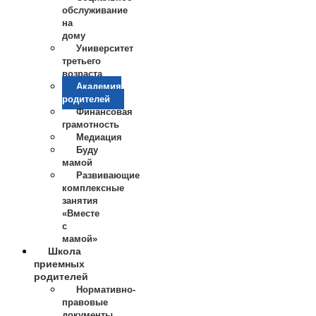
обслуживание
на
дому
Университет
третьего
возраста
Академия
родителей
Финансовая
грамотность
Медиация
Буду
мамой
Развивающие
комплексные
занятия
«Вместе
с
мамой»
Школа
приемных
родителей
Нормативно-
правовые
документы