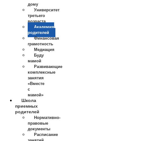
дому
Университет
третьего
возраста
Академия
родителей
Финансовая
грамотность
Медиация
Буду
мамой
Развивающие
комплексные
занятия
«Вместе
с
мамой»
Школа
приемных
родителей
Нормативно-
правовые
документы
Расписание
занятий