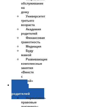
обслуживание
на
дому
Университет
третьего
возраста
Академия
родителей
Финансовая
грамотность
Медиация
Буду
мамой
Развивающие
комплексные
занятия
«Вместе
с
мамой»
Школа
приемных
родителей
Нормативно-
правовые
документы