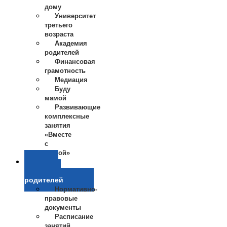
дому
Университет
третьего
возраста
Академия
родителей
Финансовая
грамотность
Медиация
Буду
мамой
Развивающие
комплексные
занятия
«Вместе
с
мамой»
Школа
приемных
родителей
Нормативно-
правовые
документы
Расписание
занятий