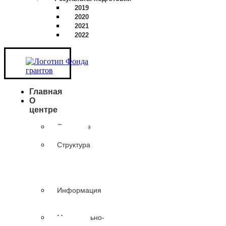
2019
2020
2021
2022
Главная
О
центре
Основные
сведения
Структура
и
органы
управления
организации
Информация
о
сотрудниках
Материально-