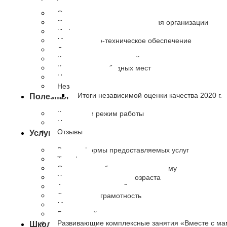
Основные сведения
Структура и органы управления организации
Информация о сотрудниках
Материально-техническое обеспечение
Документы
Количество получателей
Количество свободных мест
Наши партнеры
Независимая оценка качества
Итоги независимой оценки качества 2020 г.
Полезная информация
Контакты и режим работы
Новости
Отзывы
Услуги
Виды и формы предоставляемых услуг
Тарифы
Социальное обслуживание на дому
Университет третьего возраста
Академия родителей
Финансовая грамотность
Медиация
Буду мамой
Развивающие комплексные занятия «Вместе с м
Школа приемных родителей