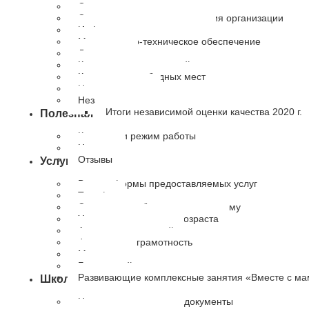
Основные сведения
Структура и органы управления организации
Информация о сотрудниках
Материально-техническое обеспечение
Документы
Количество получателей
Количество свободных мест
Наши партнеры
Независимая оценка качества
Итоги независимой оценки качества 2020 г.
Полезная информация
Контакты и режим работы
Новости
Отзывы
Услуги
Виды и формы предоставляемых услуг
Тарифы
Социальное обслуживание на дому
Университет третьего возраста
Академия родителей
Финансовая грамотность
Медиация
Буду мамой
Развивающие комплексные занятия «Вместе с м
Школа приемных родителей
Нормативно-правовые документы