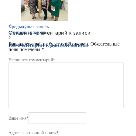
Предыдущая запись
Следующая запись
Оставить комментарий к записи
Комментарии к данной записи
Ваш адрес email не будет опубликован.
Обязательные
поля помечены
*
Напишите комментарий
*
Ваше имя
*
Адрес электронной почты
*