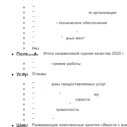
Основные сведения
Структура и органы управления организации
Информация о сотрудниках
Материально-техническое обеспечение
Документы
Количество получателей
Количество свободных мест
Наши партнеры
Независимая оценка качества
Итоги независимой оценки качества 2020 г.
Полезная информация
Контакты и режим работы
Новости
Отзывы
Услуги
Виды и формы предоставляемых услуг
Тарифы
Социальное обслуживание на дому
Университет третьего возраста
Академия родителей
Финансовая грамотность
Медиация
Буду мамой
Развивающие комплексные занятия «Вместе с м
Школа приемных родителей