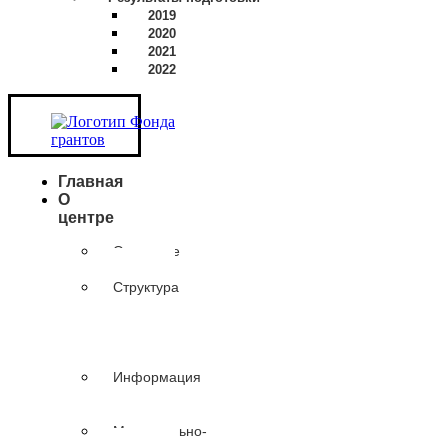
2019
2020
2021
2022
Главная
О
центре
Основные
сведения
Структура
и
органы
управления
организации
Информация
о
сотрудниках
Материально-