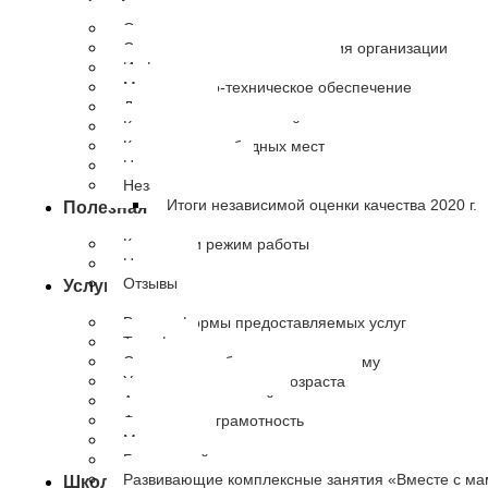
Основные сведения
Структура и органы управления организации
Информация о сотрудниках
Материально-техническое обеспечение
Документы
Количество получателей
Количество свободных мест
Наши партнеры
Независимая оценка качества
Итоги независимой оценки качества 2020 г.
Полезная информация
Контакты и режим работы
Новости
Отзывы
Услуги
Виды и формы предоставляемых услуг
Тарифы
Социальное обслуживание на дому
Университет третьего возраста
Академия родителей
Финансовая грамотность
Медиация
Буду мамой
Развивающие комплексные занятия «Вместе с м
Школа приемных родителей