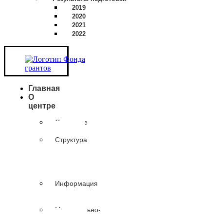
2019
2020
2021
2022
Главная
О
центре
Основные
сведения
Структура
и
органы
управления
организации
Информация
о
сотрудниках
Материально-