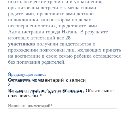
психологические тренинги и упражнения,
организованы встречи с замещающими
родителями, представителями детской
поликлиники, инспектором по делам
несовершеннолетних, представителями
Администрации города Нягань. В результате
итоговых аттестаций все
28
участников
получили свидетельства о
прохождении подготовки лиц, желающих принять
на воспитание в свою семью ребенка оставшегося
без попечения родителей.
Предыдущая запись
Следующая запись
Оставить комментарий к записи
Комментарии к данной записи
Ваш адрес email не будет опубликован.
Обязательные
поля помечены
*
Напишите комментарий
*